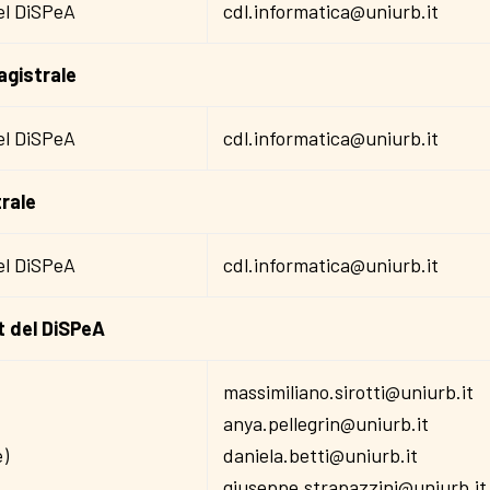
el DiSPeA
cdl.informatica@uniurb.it
agistrale
el DiSPeA
cdl.informatica@uniurb.it
trale
el DiSPeA
cdl.informatica@uniurb.it
t del DiSPeA
massimiliano.sirotti@uniurb.it
anya.pellegrin@uniurb.it
e)
daniela.betti@uniurb.it
giuseppe.strapazzini@uniurb.it