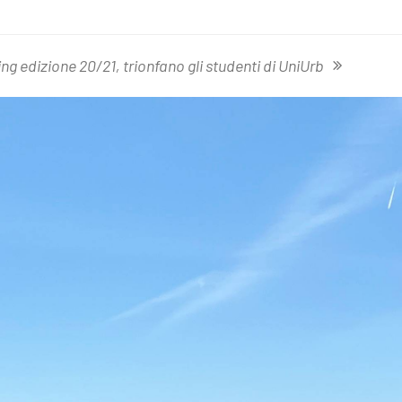
g edizione 20/21, trionfano gli studenti di UniUrb