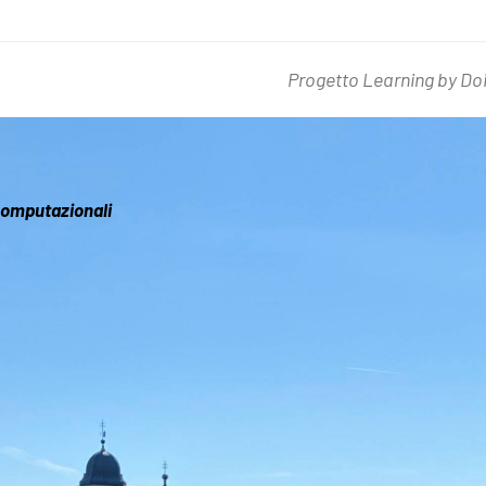
Progetto Learning by Doin
articolo
successivo:
 Computazionali