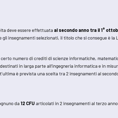
elta deve essere effettuata
al secondo anno tra il 1° ottob
e gli insegnamenti selezionati, il titolo che si consegue è l
n certo numero di crediti di scienze informatiche, matemati
destinati in larga parte all’ingegneria informatica e in misu
st’ultima è prevista una scelta tra 2 insegnamenti al second
, ognuno da
12 CFU
articolati in 2 insegnamenti al terzo ann