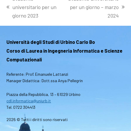
universitario per un
per un giorno – marzo
post
articolo
giorno 2023
2024
precedente:
successivo:
Università degli Studi di Urbino Carlo Bo
Corso di Laurea in Ingegneria Informatica e Scienze
Computazionali
Referente: Prof. Emanuele Lattanzi
Manager Didattica: Dott.ssa Anya Pellegrin
Piazza della Repubblica, 13 – 61029 Urbino
cdl.informatica@uniurb.it
Tel. 0722 304413
2026 © Tutti i diritti sono riservati