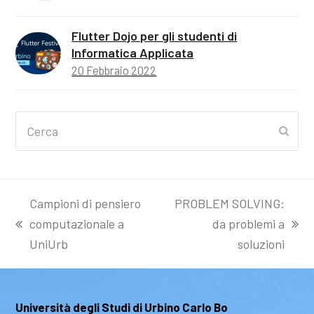
Flutter Dojo per gli studenti di
Informatica Applicata
20 Febbraio 2022
Cerca
Invia
Campioni di pensiero
PROBLEM SOLVING:
computazionale a
da problemi a
post
articolo
UniUrb
soluzioni
precedente:
successivo:
Università degli Studi di Urbino Carlo Bo